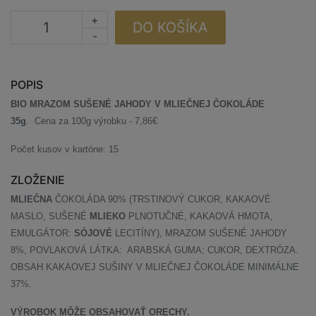
+
DO KOŠÍKA
-
POPIS
BIO
MRAZOM SUŠENÉ JAHODY V MLIEČNEJ ČOKOLÁDE
35g
.
Cena za 100g výrobku -
7,86€
Počet kusov v kartóne: 15
ZLOŽENIE
MLIEČNA
ČOKOLÁDA 90% (TRSTINOVÝ CUKOR, KAKAOVÉ
MASLO, SUŠENÉ
MLIEKO
PLNOTUČNÉ, KAKAOVÁ HMOTA,
EMULGÁTOR:
SÓJOVÉ
LECITÍNY), MRAZOM SUŠENÉ JAHODY
8%, POVLAKOVÁ LÁTKA: ARABSKÁ GUMA; CUKOR, DEXTRÓZA.
OBSAH KAKAOVEJ SUŠINY V MLIEČNEJ ČOKOLÁDE MINIMÁLNE
37%.
VÝROBOK MÔŽE OBSAHOVAŤ ORECHY.