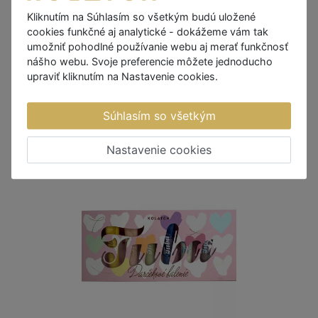
kukurica v bielej čokoláde s
Kliknutím na Súhlasím so všetkým budú uložené
karamelom
cookies funkčné aj analytické - dokážeme vám tak
2,12 €
umožniť pohodlné používanie webu aj merať funkčnosť
nášho webu. Svoje preferencie môžete jednoducho
SKLADOM
upraviť kliknutím na Nastavenie cookies.
+
DO KOŠÍKA
-
Súhlasím so všetkým
Nastavenie cookies