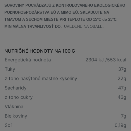
SUROVINY POCHÁDZAJÚ Z KONTROLOVANÉHO EKOLOGICKÉHO
POĽNOHOSPODÁRSTVA EÚ A MIMO EÚ. SKLADUJTE NA
TMAVOM A SUCHOM MIESTE PRI TEPLOTE OD 15°C do 25°C.
MINIMÁLNA TRVANLIVOSŤ DO:
UVEDENÉ NA OBALE.
NUTRIČNÉ HODNOTY NA 100 G
Energetická hodnota
2304 kJ /553 kcal
Tuky
37g
z toho nasýtené mastné kyseliny
22g
Sacharidy
47g
z toho cukry
46g
Vláknina
Bielkoviny
7g
Soľ
0,19g